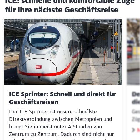
ICE: schnelle und komfortable Züge
für Ihre nächste Geschäftsreise
Klicken, um den folgenden Slider zu überspringen
ICE Sprinter: Schnell und direkt für
De
Geschäftsreisen
di
Der ICE Sprinter ist unsere schnellste
Ges
Direktverbindung zwischen Metropolen und
Züg
bringt Sie in meist unter 4 Stunden von
M
Zentrum zu Zentrum. Dadurch sind nicht nur