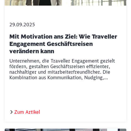
Möchten Sie zu
weitergeleitet
werden?
29.09.2025
Abbrechen
Weiter
Mit Motivation ans Ziel: Wie Traveller
Engagement Geschäftsreisen
verändern kann
Unternehmen, die Traveller Engagement gezielt
fördern, gestalten Geschäftsreisen effizienter,
nachhaltiger und mitarbeiterfreundlicher. Die
Kombination aus Kommunikation, Nudging,
Lernangeboten, Gamification und Anreizen stärkt
nicht nur Compliance-Raten und Zufriedenheit,
sondern macht Geschäftsreisen zum strategischen
Erfolgsfaktor für zukunftsorientierte Mobilität.
Zum Artikel