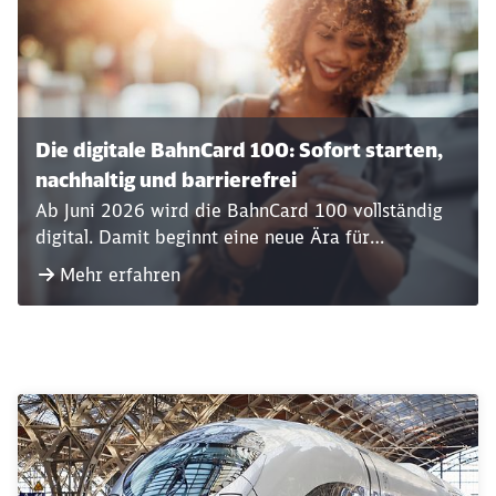
Die digitale BahnCard 100: Sofort starten,
nachhaltig und barrierefrei
Ab Juni 2026 wird die BahnCard 100 vollständig
digital. Damit beginnt eine neue Ära für
Vielfahrerinnen und Vielfahrer: moderner,
Mehr erfahren
komfortabler und nachhaltiger. Die digitale BC
100 ist nicht nur ein technologisches Update – sie
bringt echte Vorteile für alle, die regelmäßig mit
der Bahn unterwegs sind.