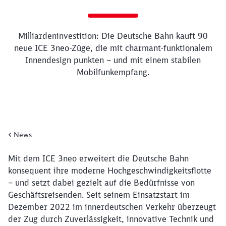
Milliardeninvestition: Die Deutsche Bahn kauft 90
neue ICE 3neo-Züge, die mit charmant-funktionalem
Innendesign punkten – und mit einem stabilen
Mobilfunkempfang.
News
Ende des Sliders
Artikel:
ICE 3neo: Mehr Effizienz und K
Milliardeninvestition: Die Deutsche Bahn ka
23. Juli 2024, 12:00 Uhr
Mit dem ICE 3neo erweitert die Deutsche Bahn
konsequent ihre moderne Hochgeschwindigkeitsflotte
– und setzt dabei gezielt auf die Bedürfnisse von
Geschäftsreisenden. Seit seinem Einsatzstart im
Dezember 2022 im innerdeutschen Verkehr überzeugt
der Zug durch Zuverlässigkeit, innovative Technik und