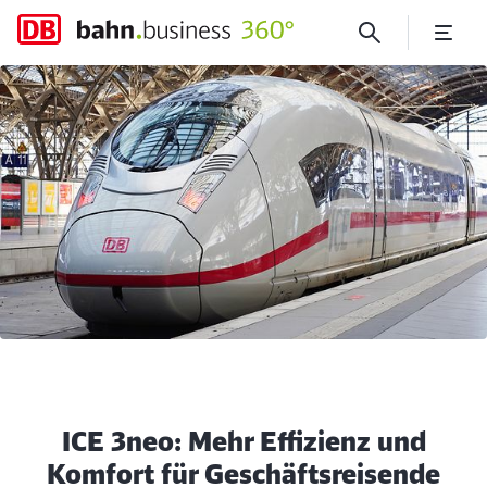
ICE 3neo: Mehr Effizienz un
Klicken, um den folgenden Slider zu überspringen
ICE 3neo: Mehr Effizienz und
Komfort für Geschäftsreisende