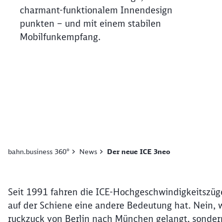
charmant-funktionalem Innendesign
punkten – und mit einem stabilen
Mobilfunkempfang.
Ende des Sliders
bahn.business 360°
News
Der neue ICE 3neo
Artikel:
Der neue ICE 3neo
23. Juli 2024, 12:00 Uhr
Milliardeninvestition: Die Deutsche B
Seit 1991 fahren die ICE-Hochgeschwindigkeitszüge
auf der Schiene eine andere Bedeutung hat. Nein, 
ruckzuck von Berlin nach München gelangt, sondern