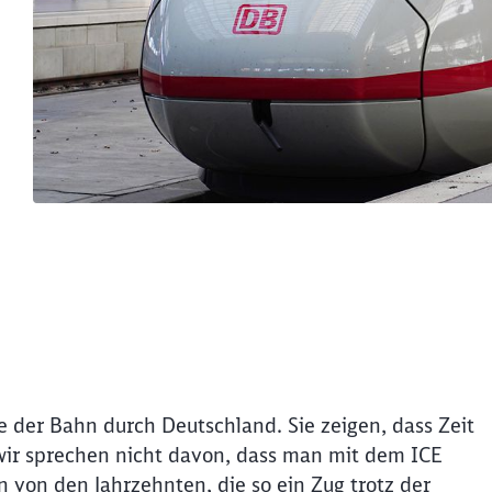
ahn kauft 90 neue ICE 3neo-Züge, die m
 der Bahn durch Deutschland. Sie zeigen, dass Zeit
wir sprechen nicht davon, dass man mit dem ICE
 von den Jahrzehnten, die so ein Zug trotz der