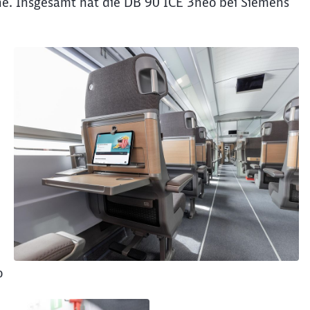
ne. Insgesamt hat die DB 90 ICE 3neo bei Siemens
Schl
Möchten Sie zu
weitergeleitet werden?
Abbrechen
Weiter
o