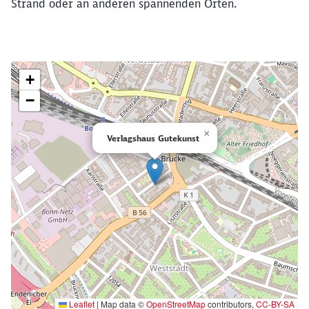
Strand oder an anderen spannenden Orten.
Klicken, um die folgende Karte zu überspringen
+
−
×
Verlagshaus Gutekunst
Leaflet
|
Map data ©
OpenStreetMap
contributors,
CC-BY-SA