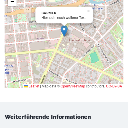
−
×
BARMER
Hier steht noch weiterer Text
Leaflet
|
Map data ©
OpenStreetMap
contributors,
CC-BY-SA
Ende der oberhalb befindlichen Karte
Weiterführende Informationen