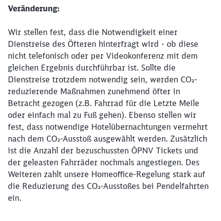
Veränderung:
Wir stellen fest, dass die Notwendigkeit einer
Dienstreise des Öfteren hinterfragt wird - ob diese
nicht telefonisch oder per Videokonferenz mit dem
gleichen Ergebnis durchführbar ist. Sollte die
Dienstreise trotzdem notwendig sein, werden CO₂-
reduzierende Maßnahmen zunehmend öfter in
Betracht gezogen (z.B. Fahrrad für die Letzte Meile
oder einfach mal zu Fuß gehen). Ebenso stellen wir
fest, dass notwendige Hotelübernachtungen vermehrt
nach dem CO₂-Ausstoß ausgewählt werden. Zusätzlich
Schließen
ist die Anzahl der bezuschussten ÖPNV Tickets und
Möchten Sie zu
weitergeleitet
werden?
der geleasten Fahrräder nochmals angestiegen. Des
Weiteren zahlt unsere Homeoffice-Regelung stark auf
die Reduzierung des CO₂-Ausstoßes bei Pendelfahrten
Abbrechen
Weiter
ein.