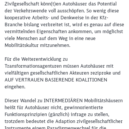
Zivilgesellschaft könn(t)en Autohäuser das Potential
Abbrechen
Weiter
der Verkehrswende voll ausschöpfen. So wenig diese
kooperative Arbeits- und Denkweise in der Kfz-
Branche bislang verbreitet ist, wird es genau auf diese
vermittelnden Eigenschaften ankommen, um möglichst
viele Menschen auf dem Weg in eine neue
Mobilitätskultur mitzunehmen.
Für die Weiterentwicklung zu
Transformationsagenturen müssen Autohäuser mit
vielfältigen gesellschaftlichen Akteuren reziproke und
AUF VERTRAUEN BASIERENDE KOALITIONEN
eingehen.
Dieser Wandel zu INTERMEDIÄREN Mobilitätshäusern
heißt für Autohäuser nicht, gewinnorientierte
Funktionsprinzipien (gänzlich) infrage zu stellen,
trotzdem bedeutet die Adaption zivilgesellschaftlicher
Instrumente einem Paradigmenwechsel für die