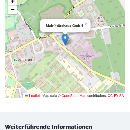
+
−
×
Mobilitätshaus GmbH
Leaflet
|
Map data ©
OpenStreetMap
contributors,
CC-BY-SA
Ende der oberhalb befindlichen Karte
Weiterführende Informationen