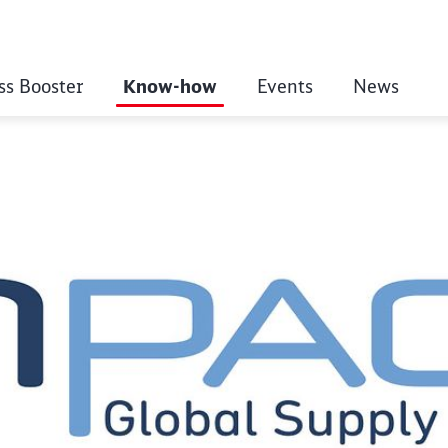
ss Booster
Know-how
Events
News
lenge - Teamgeist s