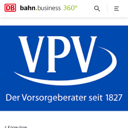
Flugverbot innerdeutsch und
Know-how